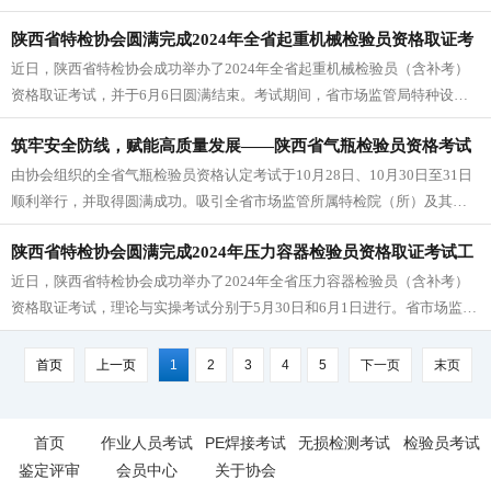
目内容修改为：“持2项承压类设备检验师证，其...
陕西省特检协会圆满完成2024年全省起重机械检验员资格取证考
近日，陕西省特检协会成功举办了2024年全省起重机械检验员（含补考）
试
资格取证考试，并于6月6日圆满结束。考试期间，省市场监管局特种设备
局四级调研员彭鹏，吕腊松等领导亲临现场，对考试组织、考场环境、考
筑牢安全防线，赋能高质量发展——陕西省气瓶检验员资格考试
试...
由协会组织的全省气瓶检验员资格认定考试于10月28日、10月30日至31日
圆满结束
顺利举行，并取得圆满成功。吸引全省市场监管所属特检院（所）及其他
检测机构240余名专业技术人员踊跃报名。本次考试的成功举办，为...
陕西省特检协会圆满完成2024年压力容器检验员资格取证考试工
近日，陕西省特检协会成功举办了2024年全省压力容器检验员（含补考）
作
资格取证考试，理论与实操考试分别于5月30日和6月1日进行。省市场监管
局特种设备局吕腊松到考点进行了全面的检查与指导。来自全省市场监...
首页
上一页
1
2
3
4
5
下一页
末页
首页
作业人员考试
PE焊接考试
无损检测考试
检验员考试
鉴定评审
会员中心
关于协会