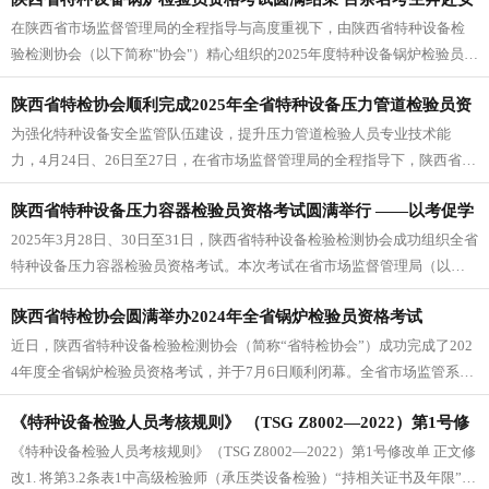
构...
在陕西省市场监督管理局的全程指导与高度重视下，由陕西省特种设备检
全监管一线
验检测协会（以下简称"协会"）精心组织的2025年度特种设备锅炉检验员资
格考试顺利落下帷幕。本次考试于7月17日与1...
陕西省特检协会顺利完成2025年全省特种设备压力管道检验员资
为强化特种设备安全监管队伍建设，提升压力管道检验人员专业技术能
格考试工作
力，4月24日、26日至27日，在省市场监督管理局的全程指导下，陕西省特
种设备检验检测协会精心组织开展了全省特种设备压力管道检验员资格考
陕西省特种设备压力容器检验员资格考试圆满举行 ——以考促学
试...
2025年3月28日、30日至31日，陕西省特种设备检验检测协会成功组织全省
强本领 严把安全技术关
特种设备压力容器检验员资格考试。本次考试在省市场监督管理局（以下
简称“省局”）的全程指导和高度重视下开展，旨在进一步提升全省...
陕西省特检协会圆满举办2024年全省锅炉检验员资格考试
近日，陕西省特种设备检验检测协会（简称“省特检协会”）成功完成了202
4年度全省锅炉检验员资格考试，并于7月6日顺利闭幕。全省市场监管系统
下属特种设备检验研究院（所）及多家检验检测机构共计100余名考...
《特种设备检验人员考核规则》 （TSG Z8002—2022）第1号修
《特种设备检验人员考核规则》（TSG Z8002—2022）第1号修改单 正文修
改单
改1. 将第3.2条表1中高级检验师（承压类设备检验）“持相关证书及年限”栏