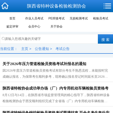
陕西省特种设备检验检测协会
首页
作业人员考试
PE焊接考试
无损检测考试
检验员考试
鉴定评审
会员中心
关于协会
当前位置：
主页
>
公告通知
>
考试公告
关于2026年压力管道检验员资格考试补报名的通知
因2026年度压力管道检验员资格考试有部分考生不熟悉流程，未能按时完
成确认报名，为保障考生顺利参考，现将确认报名登记时间延长至2026年4
月1日下午6:00。请未报名考生及时扫描下方二维码确认登记，已...
陕西省特检协会成功举办场（厂）内专用机动车辆检验员资格考
8月12日与14日，在陕西省市场监督管理局的精心指导下，陕西省特种设备
试
检验检测协会于西安顺利组织完成了全省场（厂）内专用机动车辆检验员
资格考试。本次考试吸引了全省市场监管所属特检院（所）及其他检测机
陕西省特种设备锅炉检验员资格考试圆满结束 百余名考生奔赴安